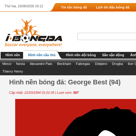
Thứ hai, 10/08/2026 19:12
Tin tức bóng đá
Lịch thi đấu bóng đá
Hình nền
Hình nền cầu thủ
Hình nền đội bóng
Sân vận động
Ảnh
Messi
Nesta
Alexandre Pato
Beckham
Fabregas
Delpiero
Drogba
Iker 
Thierry Henry
Hình nền bóng đá: George Best (94)
Cập nhật: 21/03/1994 01:01:05 | Lượt xem:
587