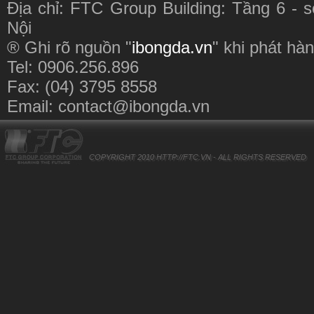
Địa chỉ: FTC Group Building: Tầng 6 - 
Nội
® Ghi rõ nguồn "
ibongda.vn
" khi phát hàn
Tel: 0906.256.896
Fax: (04) 3795 8558
Email:
contact@ibongda.vn
COPYRIGHT 2010
HTTP://FTC.VN
- ALL RIGHTS RESERVED