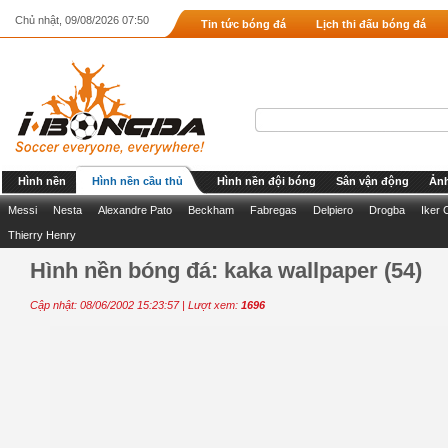
Chủ nhật, 09/08/2026 07:50
Tin tức bóng đá
Lịch thi đấu bóng đá
Hình nền
Hình nền cầu thủ
Hình nền đội bóng
Sân vận động
Ảnh
Messi
Nesta
Alexandre Pato
Beckham
Fabregas
Delpiero
Drogba
Iker 
Thierry Henry
Hình nền bóng đá: kaka wallpaper (54)
Cập nhật: 08/06/2002 15:23:57 | Lượt xem:
1696