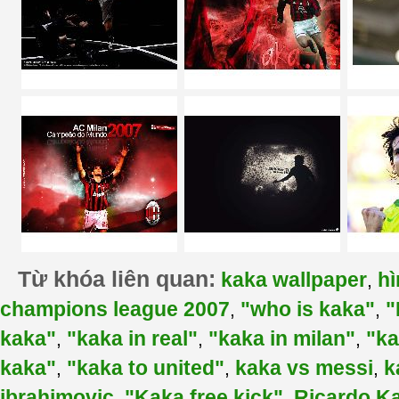
Từ khóa liên quan:
kaka wallpaper
hì
,
champions league 2007
"who is kaka"
"
,
,
kaka"
"kaka in real"
"kaka in milan"
"ka
,
,
,
kaka"
"kaka to united"
kaka vs messi
k
,
,
,
ibrahimovic
"Kaka free kick"
Ricardo K
,
,