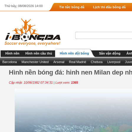
Thứ bảy, 08/08/2026 14:00
Tin tức bóng đá
Lịch thi đấu bóng đá
Hình nền
Hình nền cầu thủ
Hình nền đội bóng
Sân vận động
Ảnh
Barcelona
Manchester United
Arsenal
Real Madrid
Chelsea
Liverpool
Juve
Hình nền bóng đá: hinh nen Milan dep nh
Cập nhật: 10/06/1982 07:34:31 | Lượt xem:
1365