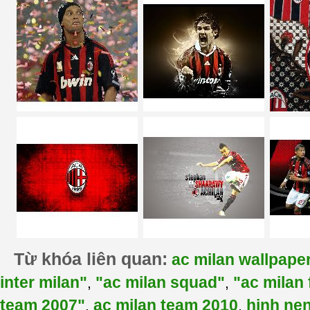
Từ khóa liên quan:
ac milan wallpape
inter milan"
"ac milan squad"
"ac milan 
,
,
team 2007"
ac milan team 2010
hinh nen
,
,