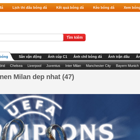
đá
Lịch thi đấu bóng đá
Kết quả bóng đá
Kèo bóng đá
Xem bóng
 bóng
Sân vận động
Ảnh cúp C1
Ảnh chế bóng đá
Ảnh trận đấu
Ản
drid
Chelsea
Liverpool
Juventus
Inter Milan
Manchester City
Bayern Munich
nen Milan dep nhat (47)