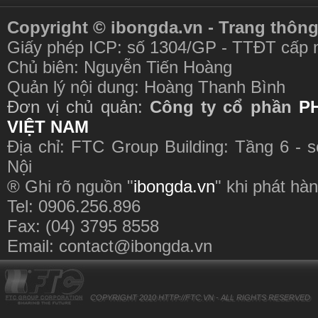
Copyright © ibongda.vn - Trang thông
Giấy phép ICP: số 1304/GP - TTĐT cấp 
Chủ biên: Nguyễn Tiến Hoàng
Quản lý nội dung: Hoàng Thanh Bình
Đơn vị chủ quản:
Công ty cổ phần
P
VIỆT NAM
Địa chỉ: FTC Group Building: Tầng 6 - 
Nội
® Ghi rõ nguồn "
ibongda.vn
" khi phát hàn
Tel: 0906.256.896
Fax: (04) 3795 8558
Email:
contact@ibongda.vn
COPYRIGHT 2010
HTTP://FTC.VN
- ALL RIGHTS RESERVED