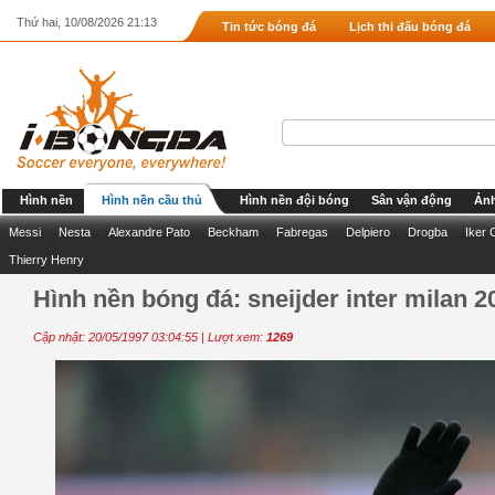
Thứ hai, 10/08/2026 21:13
Tin tức bóng đá
Lịch thi đấu bóng đá
Hình nền
Hình nền cầu thủ
Hình nền đội bóng
Sân vận động
Ảnh
Messi
Nesta
Alexandre Pato
Beckham
Fabregas
Delpiero
Drogba
Iker 
Thierry Henry
Hình nền bóng đá: sneijder inter milan 20
Cập nhật: 20/05/1997 03:04:55 | Lượt xem:
1269