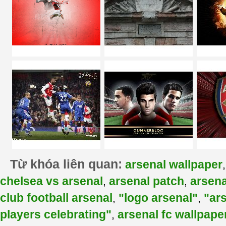
Từ khóa liên quan:
arsenal wallpaper
chelsea vs arsenal
arsenal patch
arsena
,
,
club football arsenal
"logo arsenal"
"ar
,
,
players celebrating"
arsenal fc wallpape
,