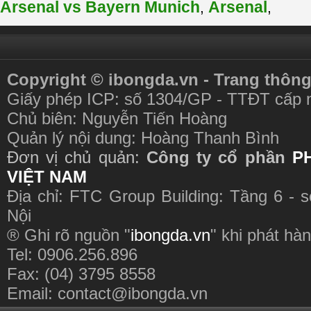
Arsenal vs Bayern Munich
Arsenal
,
,
Copyright © ibongda.vn - Trang thông
Giấy phép ICP: số 1304/GP - TTĐT cấp 
Chủ biên: Nguyễn Tiến Hoàng
Quản lý nội dung: Hoàng Thanh Bình
Đơn vị chủ quản:
Công ty cổ phần
P
VIỆT NAM
Địa chỉ: FTC Group Building: Tầng 6 - 
Nội
® Ghi rõ nguồn "
ibongda.vn
" khi phát hàn
Tel: 0906.256.896
Fax: (04) 3795 8558
Email:
contact@ibongda.vn