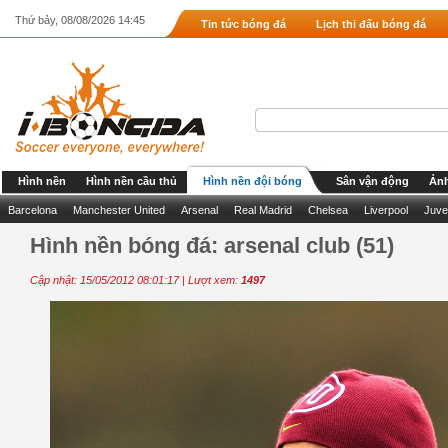
Thứ bảy, 08/08/2026 14:45
Tin tức bóng đá
Lịch thi đấu bóng đá
Hình nền
Hình nền cầu thủ
Hình nền đội bóng
Sân vận động
Ảnh
Barcelona
Manchester United
Arsenal
Real Madrid
Chelsea
Liverpool
Juve
Hình nền bóng đá: arsenal club (51)
Cập nhật: 15/05/2012 08:01:17 | Lượt xem:
1497