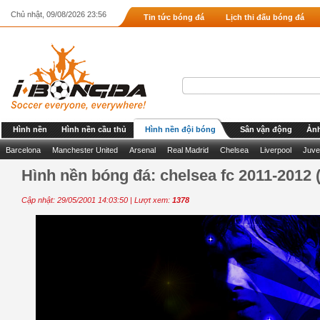
Chủ nhật, 09/08/2026 23:56
Tin tức bóng đá
Lịch thi đấu bóng đá
Hình nền
Hình nền cầu thủ
Hình nền đội bóng
Sân vận động
Ảnh
Barcelona
Manchester United
Arsenal
Real Madrid
Chelsea
Liverpool
Juve
Hình nền bóng đá: chelsea fc 2011-2012 
Cập nhật: 29/05/2001 14:03:50 | Lượt xem:
1378