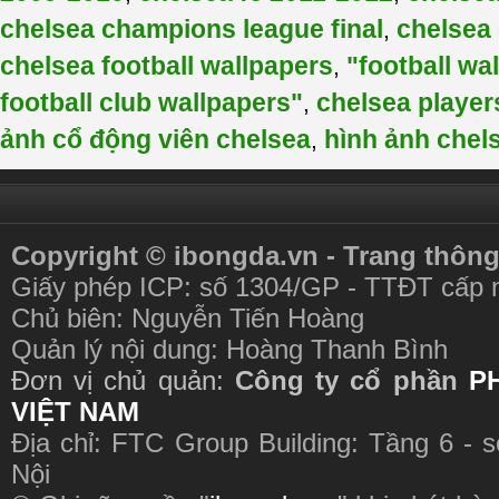
chelsea champions league final
chelsea
,
chelsea football wallpapers
"football wa
,
football club wallpapers"
chelsea player
,
ảnh cổ động viên chelsea
hình ảnh chel
,
Copyright © ibongda.vn - Trang thông
Giấy phép ICP: số 1304/GP - TTĐT cấp 
Chủ biên: Nguyễn Tiến Hoàng
Quản lý nội dung: Hoàng Thanh Bình
Đơn vị chủ quản:
Công ty cổ phần
P
VIỆT NAM
Địa chỉ: FTC Group Building: Tầng 6 - 
Nội