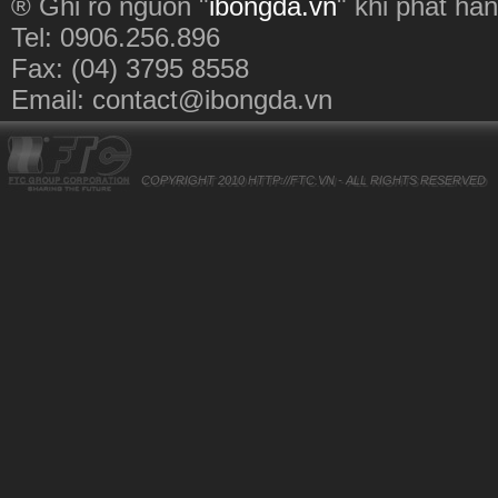
® Ghi rõ nguồn "
ibongda.vn
" khi phát hàn
Tel: 0906.256.896
Fax: (04) 3795 8558
Email:
contact@ibongda.vn
COPYRIGHT 2010
HTTP://FTC.VN
- ALL RIGHTS RESERVED