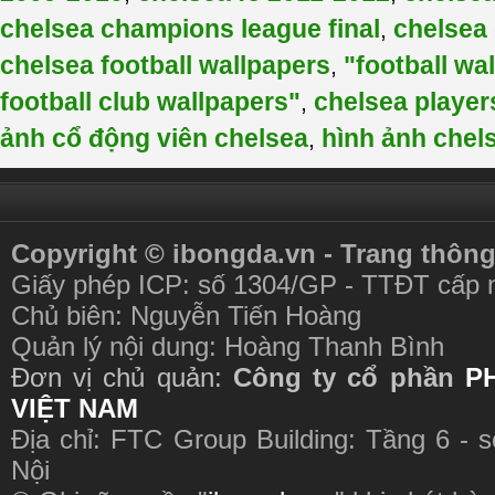
chelsea champions league final
chelsea
,
chelsea football wallpapers
"football wa
,
football club wallpapers"
chelsea player
,
ảnh cổ động viên chelsea
hình ảnh chel
,
Copyright © ibongda.vn - Trang thông
Giấy phép ICP: số 1304/GP - TTĐT cấp 
Chủ biên: Nguyễn Tiến Hoàng
Quản lý nội dung: Hoàng Thanh Bình
Đơn vị chủ quản:
Công ty cổ phần
P
VIỆT NAM
Địa chỉ: FTC Group Building: Tầng 6 - 
Nội