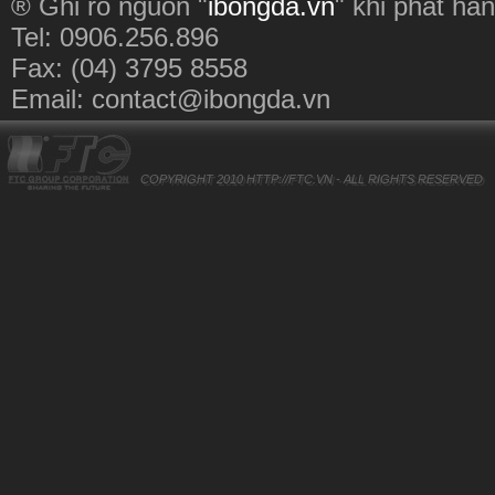
® Ghi rõ nguồn "
ibongda.vn
" khi phát hàn
Tel: 0906.256.896
Fax: (04) 3795 8558
Email:
contact@ibongda.vn
COPYRIGHT 2010
HTTP://FTC.VN
- ALL RIGHTS RESERVED