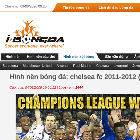
Chủ nhật, 09/08/2026 00:25
Tin tức bóng đá
Lịch thi đấu bóng đá
Hình nền
Hình nền cầu thủ
Hình nền đội bóng
Sân vận động
Ảnh
Barcelona
Manchester United
Arsenal
Real Madrid
Chelsea
Liverpool
Juve
Hình nền bóng đá: chelsea fc 2011-2012 
Cập nhật: 04/09/2009 19:04:12 | Lượt xem:
1444