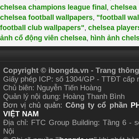
chelsea champions league final
chelsea
,
chelsea football wallpapers
"football wa
,
football club wallpapers"
chelsea player
,
ảnh cổ động viên chelsea
hình ảnh chel
,
Copyright © ibongda.vn - Trang thông
Giấy phép ICP: số 1304/GP - TTĐT cấp 
Chủ biên: Nguyễn Tiến Hoàng
Quản lý nội dung: Hoàng Thanh Bình
Đơn vị chủ quản:
Công ty cổ phần
P
VIỆT NAM
Địa chỉ: FTC Group Building: Tầng 6 - 
Nội