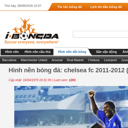
Thứ bảy, 08/08/2026 10:07
Tin tức bóng đá
Lịch thi đấu bóng đá
Hình nền
Hình nền cầu thủ
Hình nền đội bóng
Sân vận động
Ảnh
Barcelona
Manchester United
Arsenal
Real Madrid
Chelsea
Liverpool
Juve
Hình nền bóng đá: chelsea fc 2011-2012 
Cập nhật: 16/04/1979 19:31:35 | Lượt xem:
1201