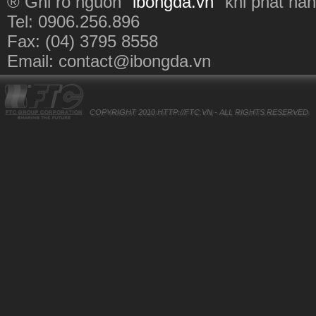
® Ghi rõ nguồn "
ibongda.vn
" khi phát hàn
Tel: 0906.256.896
Fax: (04) 3795 8558
Email:
contact@ibongda.vn
COPYRIGHT 2010
HTTP://FTC.VN
- ALL RIGHTS RESERVED