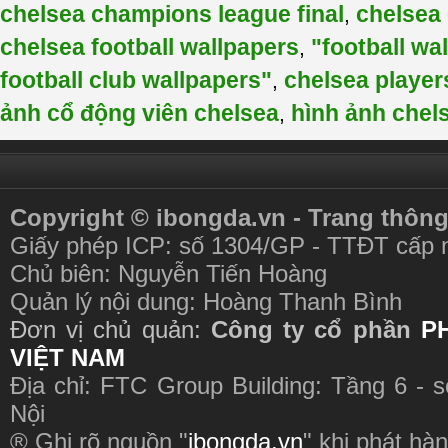
chelsea champions league final
chelsea
,
chelsea football wallpapers
"football wa
,
football club wallpapers"
chelsea player
,
ảnh cổ động viên chelsea
hình ảnh chel
,
Copyright © ibongda.vn - Trang thông
Giấy phép ICP: số 1304/GP - TTĐT cấp 
Chủ biên: Nguyễn Tiến Hoàng
Quản lý nội dung: Hoàng Thanh Bình
Đơn vị chủ quản:
Công ty cổ phần
P
VIỆT NAM
Địa chỉ: FTC Group Building: Tầng 6 - 
Nội
® Ghi rõ nguồn "
ibongda.vn
" khi phát hàn