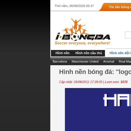
Thứ năm, 06/08/2026 05:37
Tin tức bóng 
Hình nền
Hình nền cầu thủ
Hình nền đội
Barcelona
Manchester United
Arsenal
Real Ma
Hình nền bóng đá: "logo
Cập nhật: 29/09/2011 17:29:05 | Lượt xem:
3172