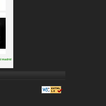
al madrid