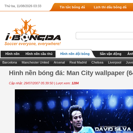
Thứ ba, 11/08/2026 03:33
Tin tức bóng đá
Lịch thi đấu bóng đá
Hình nền
Hình nền cầu thủ
Hình nền đội bóng
Sân vận động
Ảnh
Barcelona
Manchester United
Arsenal
Real Madrid
Chelsea
Liverpool
Juve
Hình nền bóng đá: Man City wallpaper (6
Cập nhật: 29/07/2007 05:39:50 | Lượt xem:
1284