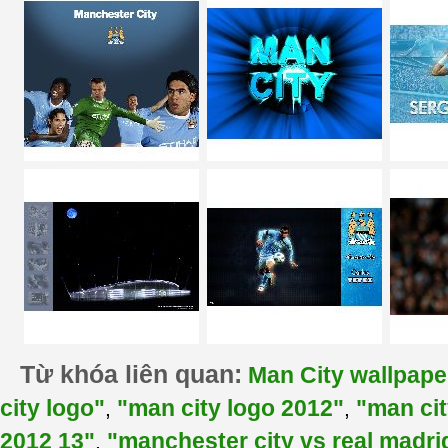
Từ khóa liên quan:
Man City wallpape
city logo"
"man city logo 2012"
"man ci
,
,
2012 13"
"manchester city vs real madri
,