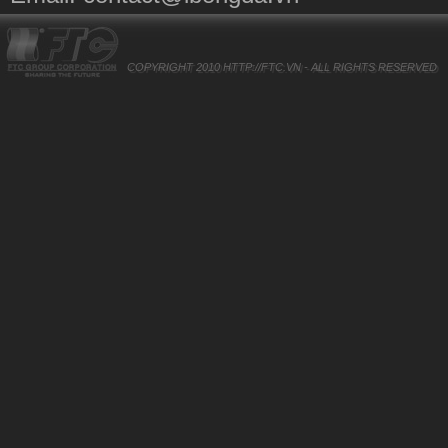
COPYRIGHT 2010
HTTP://FTC.VN
- ALL RIGHTS RESERVED