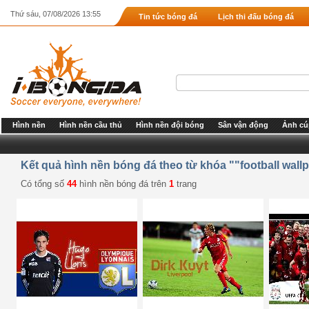
Thứ sáu, 07/08/2026 13:55
Tin tức bóng đá
Lịch thi đấu bóng đá
Hình nền
Hình nền cầu thủ
Hình nền đội bóng
Sân vận động
Ảnh cú
Kết quả hình nền bóng đá theo từ khóa ""football wallp
Có tổng số
44
hình nền bóng đá trên
1
trang