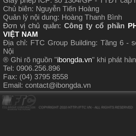
Giấy phép ICP: số 1304/GP - TTĐT cấp 
Chủ biên: Nguyễn Tiến Hoàng
Quản lý nội dung: Hoàng Thanh Bình
Đơn vị chủ quản:
Công ty cổ phần
P
VIỆT NAM
Địa chỉ: FTC Group Building: Tầng 6 - 
Nội
® Ghi rõ nguồn "
ibongda.vn
" khi phát hàn
Tel: 0906.256.896
Fax: (04) 3795 8558
Email:
contact@ibongda.vn
COPYRIGHT 2010
HTTP://FTC.VN
- ALL RIGHTS RESERVED