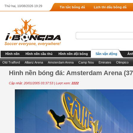
Thứ hai, 10/08/2026 19:29
Tin tức bóng đá
Lịch thi đấu bóng đá
Hình nền
Hình nền cầu thủ
Hình nền đội bóng
Sân vận động
Ảnh
Old Trafford
Allianz Arena
Amsterdam Arena
Camp Nou
Emirates
Olimpico
Hình nền bóng đá: Amsterdam Arena (37
Cập nhật: 20/01/2005 03:37:53 | Lượt xem:
2222