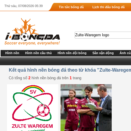
Thứ sáu, 07/08/2026 05:39
Tin tức bóng đá
Lịch thi đấu bóng đá
Hình nền
Hình nền cầu thủ
Hình nền đội bóng
Sân vận động
Ảnh cú
Kết quả hình nền bóng đá theo từ khóa "Zulte-Warege
Có tổng số
2
hình nền bóng đá trên
1
trang