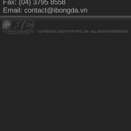
Fax: (04) 3795 8558
Email:
contact@ibongda.vn
COPYRIGHT 2010
HTTP://FTC.VN
- ALL RIGHTS RESERVED