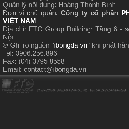
Quản lý nội dung: Hoàng Thanh Bình
Đơn vị chủ quản:
Công ty cổ phần
P
VIỆT NAM
Địa chỉ: FTC Group Building: Tầng 6 - 
Nội
® Ghi rõ nguồn "
ibongda.vn
" khi phát hàn
Tel: 0906.256.896
Fax: (04) 3795 8558
Email:
contact@ibongda.vn
COPYRIGHT 2010
HTTP://FTC.VN
- ALL RIGHTS RESERVED