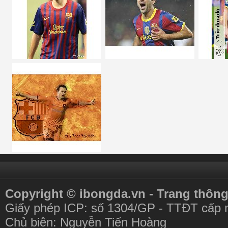
Copyright © ibongda.vn - Trang thông
Giấy phép ICP: số 1304/GP - TTĐT cấp 
Chủ biên: Nguyễn Tiến Hoàng