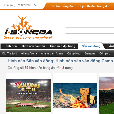
Thứ sáu, 07/08/2026 10:52
Tin tức bóng đá
Lịch thi đấu bóng đá
Hình nền
Hình nền cầu thủ
Hình nền đội bóng
Sân vận động
Ảnh
Old Trafford
Allianz Arena
Amsterdam Arena
Camp Nou
Emirates
Olimpico
Hình nền Sân vận động: Hình nền sân vận động Camp
Có tổng số
59
hình nền bóng đá trên
3
trang