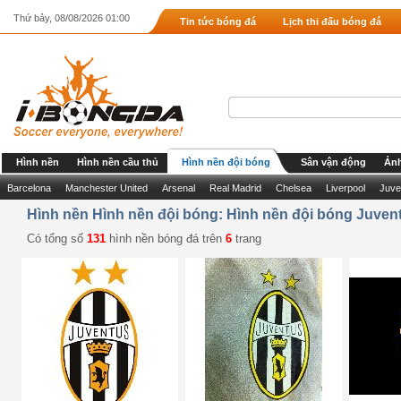
Thứ bảy, 08/08/2026 01:00
Tin tức bóng đá
Lịch thi đấu bóng đá
Hình nền
Hình nền cầu thủ
Hình nền đội bóng
Sân vận động
Ảnh
Barcelona
Manchester United
Arsenal
Real Madrid
Chelsea
Liverpool
Juve
Hình nền Hình nền đội bóng: Hình nền đội bóng Juven
Có tổng số
131
hình nền bóng đá trên
6
trang