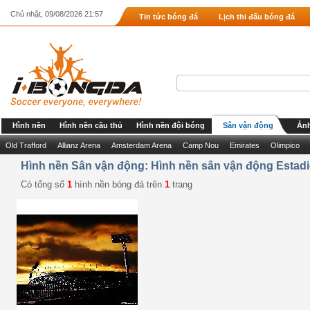
Chủ nhật, 09/08/2026 21:57
Tin tức bóng đá
Lịch thi đấu bóng đá
Hình nền
Hình nền cầu thủ
Hình nền đội bóng
Sân vận động
Ảnh
Old Trafford
Allianz Arena
Amsterdam Arena
Camp Nou
Emirates
Olimpico
Hình nền Sân vận động: Hình nền sân vận động Estadio
Có tổng số
1
hình nền bóng đá trên
1
trang