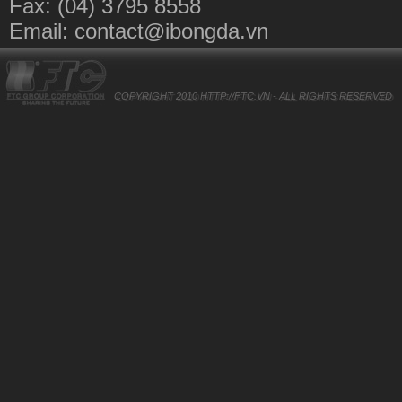
Fax: (04) 3795 8558
Email:
contact@ibongda.vn
COPYRIGHT 2010
HTTP://FTC.VN
- ALL RIGHTS RESERVED