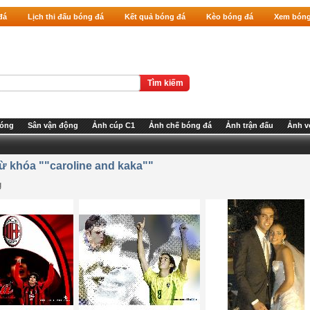
đá
Lịch thi đấu bóng đá
Kết quả bóng đá
Kèo bóng đá
Xem bóng
bóng
Sân vận động
Ảnh cúp C1
Ảnh chế bóng đá
Ảnh trận đấu
Ảnh v
ừ khóa ""caroline and kaka""
g