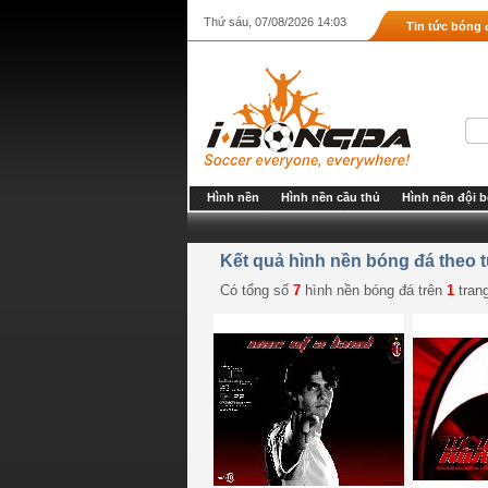
Thứ sáu, 07/08/2026 14:03
Tin tức bóng 
Hình nền
Hình nền cầu thủ
Hình nền đội 
Kết quả hình nền bóng đá theo t
Có tổng số
7
hình nền bóng đá trên
1
tran