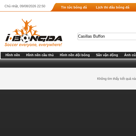
Chủ nhật, 09/08/2026 22:50
Tin tức bóng đá
Lịch thi đấu bóng đá
Hình nền
Hình nền cầu thủ
Hình nền đội bóng
Sân vận động
Ảnh cú
Không tìm thấy kết quả nà