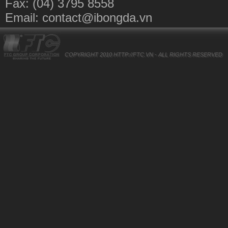
Fax: (04) 3795 8558
Email:
contact@ibongda.vn
COPYRIGHT 2010
HTTP://FTC.VN
- ALL RIGHTS RESERVED