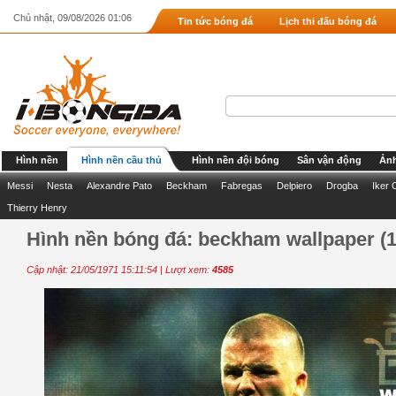
Chủ nhật, 09/08/2026 01:06
Tin tức bóng đá
Lịch thi đấu bóng đá
Hình nền
Hình nền cầu thủ
Hình nền đội bóng
Sân vận động
Ảnh
Messi
Nesta
Alexandre Pato
Beckham
Fabregas
Delpiero
Drogba
Iker 
Thierry Henry
Hình nền bóng đá: beckham wallpaper (1
Cập nhật: 21/05/1971 15:11:54 | Lượt xem:
4585