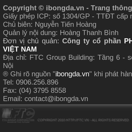
Copyright © ibongda.vn - Trang thông
Giấy phép ICP: số 1304/GP - TTĐT cấp 
Chủ biên: Nguyễn Tiến Hoàng
Quản lý nội dung: Hoàng Thanh Bình
Đơn vị chủ quản:
Công ty cổ phần
P
VIỆT NAM
Địa chỉ: FTC Group Building: Tầng 6 - 
Nội
® Ghi rõ nguồn "
ibongda.vn
" khi phát hàn
Tel: 0906.256.896
Fax: (04) 3795 8558
Email:
contact@ibongda.vn
COPYRIGHT 2010
HTTP://FTC.VN
- ALL RIGHTS RESERVED