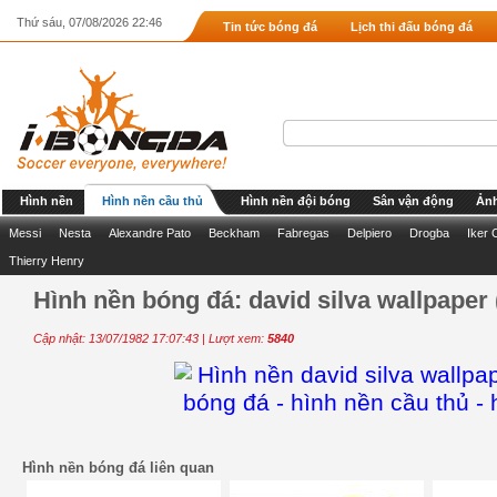
Thứ sáu, 07/08/2026 22:46
Tin tức bóng đá
Lịch thi đấu bóng đá
Hình nền
Hình nền cầu thủ
Hình nền đội bóng
Sân vận động
Ảnh
Messi
Nesta
Alexandre Pato
Beckham
Fabregas
Delpiero
Drogba
Iker 
Thierry Henry
Hình nền bóng đá: david silva wallpaper 
Cập nhật: 13/07/1982 17:07:43 | Lượt xem:
5840
Hình nền bóng đá liên quan