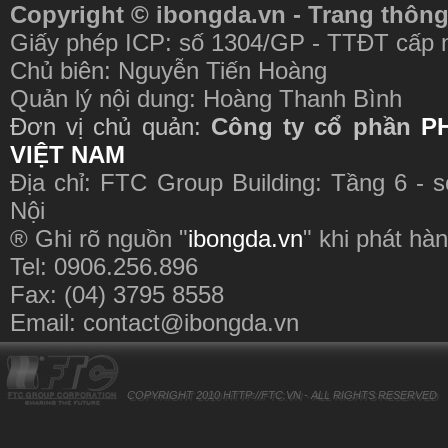
Copyright © ibongda.vn - Trang thông
Giấy phép ICP: số 1304/GP - TTĐT cấp 
Chủ biên: Nguyễn Tiến Hoàng
Quản lý nội dung: Hoàng Thanh Bình
Đơn vị chủ quản:
Công ty cổ phần
P
VIỆT NAM
Địa chỉ: FTC Group Building: Tầng 6 - 
Nội
® Ghi rõ nguồn "
ibongda.vn
" khi phát hàn
Tel: 0906.256.896
Fax: (04) 3795 8558
Email:
contact@ibongda.vn
COPYRIGHT 2010
HTTP://FTC.VN
- ALL RIGHTS RESERVED