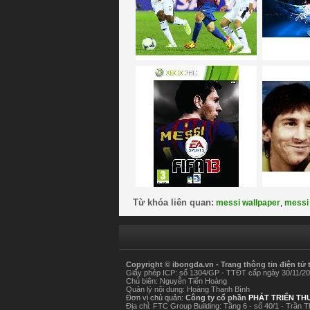
Từ khóa liên quan:
messi wallpaper
messi
,
Copyright © ibongda.vn - Trang thông tin điện tử
Giấy phép ICP: số 1304/GP - TTĐT cấp ngày 30/11/2
Chủ biên: Nguyễn Tiến Hoàng
Quản lý nội dung: Hoàng Thanh Bình
Đơn vị chủ quản:
Công ty cổ phần
PHÁT TRIỂN TH
Địa chỉ: FTC Group Building: Tầng 6 - số 40/1 - Trần 