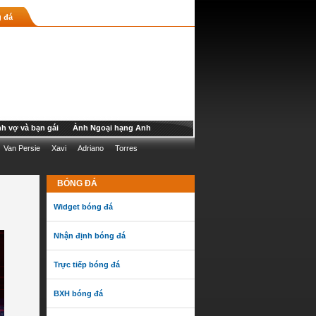
 đá
h vợ và bạn gái
Ảnh Ngoại hạng Anh
Van Persie
Xavi
Adriano
Torres
BÓNG ĐÁ
Widget bóng đá
Nhận định bóng đá
Trực tiếp bóng đá
BXH bóng đá