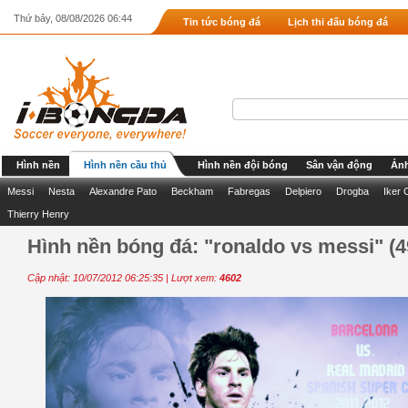
Thứ bảy, 08/08/2026 06:44
Tin tức bóng đá
Lịch thi đấu bóng đá
Hình nền
Hình nền cầu thủ
Hình nền đội bóng
Sân vận động
Ảnh
Messi
Nesta
Alexandre Pato
Beckham
Fabregas
Delpiero
Drogba
Iker 
Thierry Henry
Hình nền bóng đá: "ronaldo vs messi" (4
Cập nhật: 10/07/2012 06:25:35 | Lượt xem:
4602