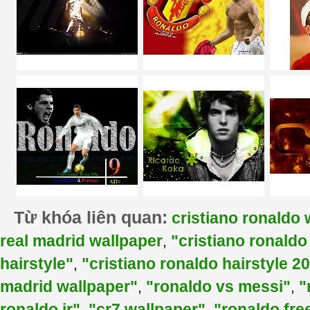
Từ khóa liên quan:
cristiano ronaldo 
real madrid wallpaper
"cristiano ronaldo
,
hairstyle"
"cristiano ronaldo hairstyle 2
,
madrid wallpaper"
"ronaldo vs messi"
"
,
,
ronaldo jr"
"cr7 wallpaper"
"ronaldo fre