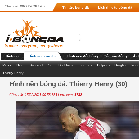
Chủ nhật, 09/08/2026 19:56
Tin tức bóng đá
Lịch thi đấu bóng đá
Hình nền
Hình nền cầu thủ
Hình nền đội bóng
Sân vận động
Ảnh
Messi
Nesta
Alexandre Pato
Beckham
Fabregas
Delpiero
Drogba
Iker 
Thierry Henry
Hình nền bóng đá: Thierry Henry (30)
Cập nhật: 15/02/2011 00:58:55 | Lượt xem:
1732