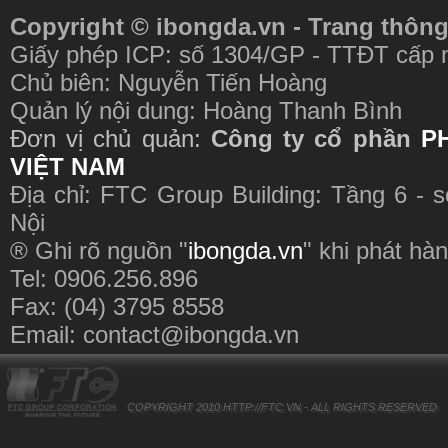
Copyright © ibongda.vn - Trang thông
Giấy phép ICP: số 1304/GP - TTĐT cấp 
Chủ biên: Nguyễn Tiến Hoàng
Quản lý nội dung: Hoàng Thanh Bình
Đơn vị chủ quản:
Công ty cổ phần
P
VIỆT NAM
Địa chỉ: FTC Group Building: Tầng 6 - 
Nội
® Ghi rõ nguồn "
ibongda.vn
" khi phát hàn
Tel: 0906.256.896
Fax: (04) 3795 8558
Email:
contact@ibongda.vn
COPYRIGHT 2010
HTTP://FTC.VN
- ALL RIGHTS RESERVED