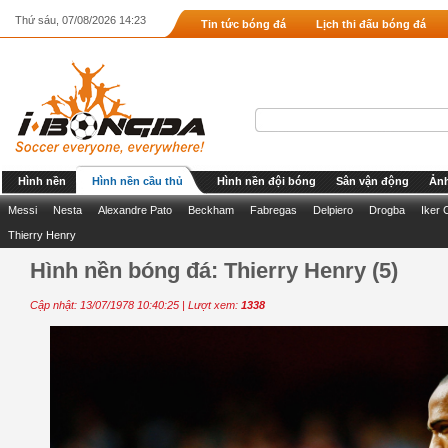
Thứ sáu, 07/08/2026 14:23
Tin tức bóng đá
Lịch thi đấu bóng đá
Hình nền
Hình nền cầu thủ
Hình nền đội bóng
Sân vận động
Ảnh
Messi
Nesta
Alexandre Pato
Beckham
Fabregas
Delpiero
Drogba
Iker 
Thierry Henry
Hình nền bóng đá: Thierry Henry (5)
Cập nhật: 13/07/1978 10:40:25 | Lượt xem:
1338