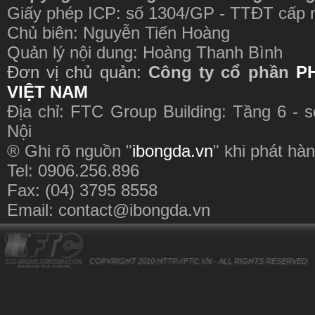
Giấy phép ICP: số 1304/GP - TTĐT cấp 
Chủ biên: Nguyễn Tiến Hoàng
Quản lý nội dung: Hoàng Thanh Bình
Đơn vị chủ quản:
Công ty cổ phần
P
VIỆT NAM
Địa chỉ: FTC Group Building: Tầng 6 - 
Nội
® Ghi rõ nguồn "
ibongda.vn
" khi phát hàn
Tel: 0906.256.896
Fax: (04) 3795 8558
Email:
contact@ibongda.vn
COPYRIGHT 2010
HTTP://FTC.VN
- ALL RIGHTS RESERVED