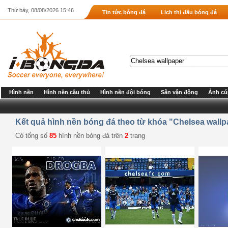
Thứ bảy, 08/08/2026 15:46
Tin tức bóng đá
Lịch thi đấu bóng đá
Hình nền
Hình nền cầu thủ
Hình nền đội bóng
Sân vận động
Ảnh cú
Kết quả hình nền bóng đá theo từ khóa "Chelsea wallp
Có tổng số
85
hình nền bóng đá trên
2
trang