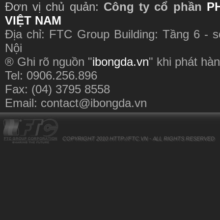
Đơn vị chủ quản:
Công ty cổ phần
P
VIỆT NAM
Địa chỉ: FTC Group Building: Tầng 6 - 
Nội
® Ghi rõ nguồn "
ibongda.vn
" khi phát hàn
Tel: 0906.256.896
Fax: (04) 3795 8558
Email:
contact@ibongda.vn
COPYRIGHT 2010
HTTP://FTC.VN
- ALL RIGHTS RESERVED