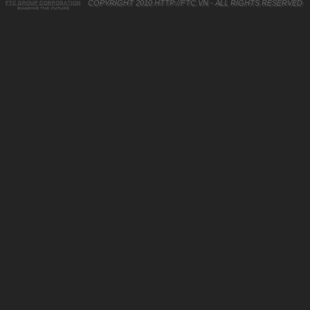
COPYRIGHT 2010
HTTP://FTC.VN
- ALL RIGHTS RESERVED