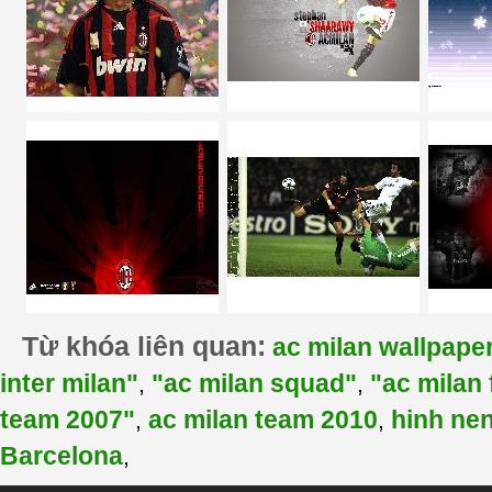
Từ khóa liên quan:
ac milan wallpape
inter milan"
"ac milan squad"
"ac milan 
,
,
team 2007"
ac milan team 2010
hinh nen
,
,
Barcelona
,