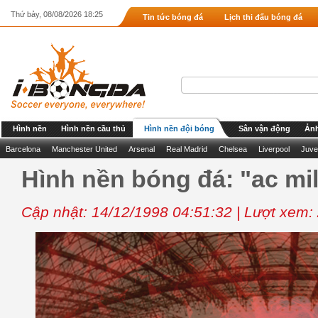
Thứ bảy, 08/08/2026 18:25
Tin tức bóng đá
Lịch thi đấu bóng đá
Hình nền
Hình nền cầu thủ
Hình nền đội bóng
Sân vận động
Ảnh
Barcelona
Manchester United
Arsenal
Real Madrid
Chelsea
Liverpool
Juve
Hình nền bóng đá: "ac mil
Cập nhật: 14/12/1998 04:51:32 | Lượt xem: