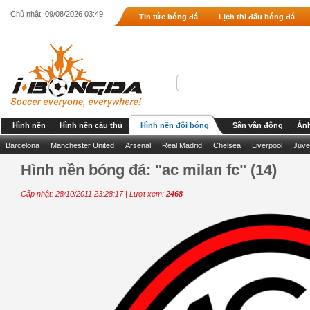
Chủ nhật, 09/08/2026 03:49
Tin tức bóng đá
Lịch thi đấu bóng đá
Hình nền
Hình nền cầu thủ
Hình nền đội bóng
Sân vận động
Ảnh
Barcelona
Manchester United
Arsenal
Real Madrid
Chelsea
Liverpool
Juve
Hình nền bóng đá: "ac milan fc" (14)
Cập nhật: 28/10/2011 23:28:17 | Lượt xem:
2468