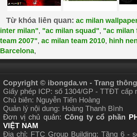
Từ khóa liên quan:
ac milan wallpape
inter milan"
"ac milan squad"
"ac milan 
,
,
team 2007"
ac milan team 2010
hinh nen
,
,
Barcelona
,
Copyright © ibongda.vn - Trang thông
Giấy phép ICP: số 1304/GP - TTĐT cấp 
Chủ biên: Nguyễn Tiến Hoàng
Quản lý nội dung: Hoàng Thanh Bình
Đơn vị chủ quản:
Công ty cổ phần
P
VIỆT NAM
Địa chỉ: FTC Group Building: Tầng 6 - 