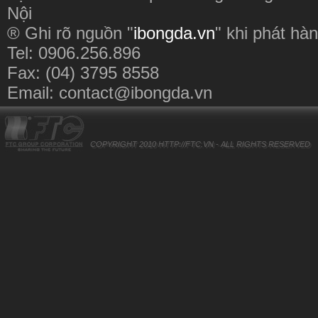
Nội
® Ghi rõ nguồn "
ibongda.vn
" khi phát hàn
Tel: 0906.256.896
Fax: (04) 3795 8558
Email:
contact@ibongda.vn
COPYRIGHT 2010
HTTP://FTC.VN
- ALL RIGHTS RESERVED