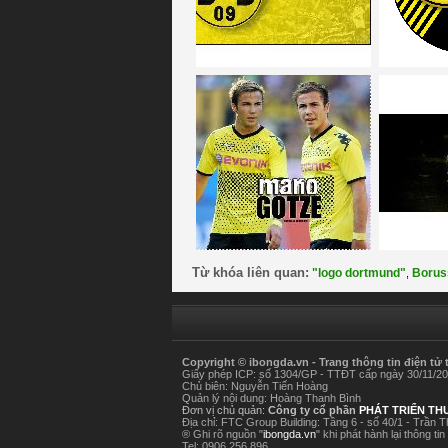
Từ khóa liên quan:
"logo dortmund"
Borus
,
Copyright © ibongda.vn - Trang thông tin điện tử
Giấy phép ICP: số 1304/GP - TTĐT cấp ngày 30/11/2
Chủ biên: Nguyễn Tiến Hoàng
Quản lý nội dung: Hoàng Thanh Bình
Đơn vị chủ quản:
Công ty cổ phần
PHÁT TRIỂN TH
Địa chỉ: FTC Group Building: Tầng 6 - số 40/1 - Trần 
® Ghi rõ nguồn "
ibongda.vn
" khi phát hành lại thông ti
Tel: 0906.256.896