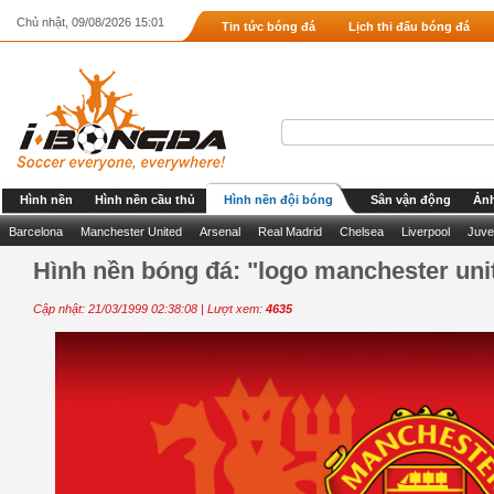
Chủ nhật, 09/08/2026 15:01
Tin tức bóng đá
Lịch thi đấu bóng đá
Hình nền
Hình nền cầu thủ
Hình nền đội bóng
Sân vận động
Ảnh
Barcelona
Manchester United
Arsenal
Real Madrid
Chelsea
Liverpool
Juve
Hình nền bóng đá: "logo manchester unit
Cập nhật: 21/03/1999 02:38:08 | Lượt xem:
4635