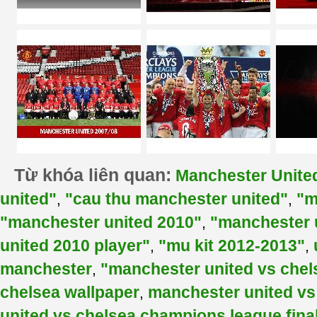
Từ khóa liên quan:
Manchester Unite
united"
"cau thu manchester united"
"m
,
,
"manchester united 2010"
"manchester u
,
united 2010 player"
"mu kit 2012-2013"
,
,
manchester
"manchester united vs chel
,
chelsea wallpaper
manchester united vs
,
united vs chelsea champions league fina