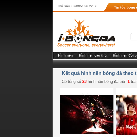
Thứ sáu, 07/08/2026 22:58
Tin tức bóng 
Hình nền
Hình nền cầu thủ
Hình nền đội 
Kết quả hình nền bóng đá theo t
Có tổng số
23
hình nền bóng đá trên
1
tra