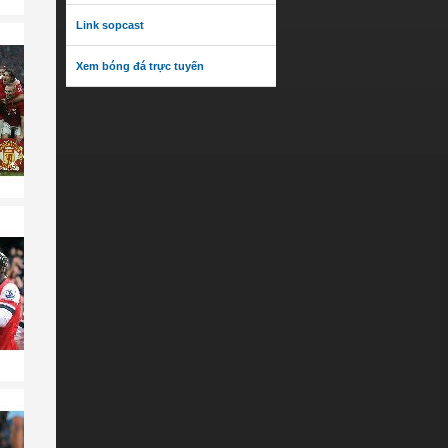
Link sopcast
Xem bóng đá trực tuyến