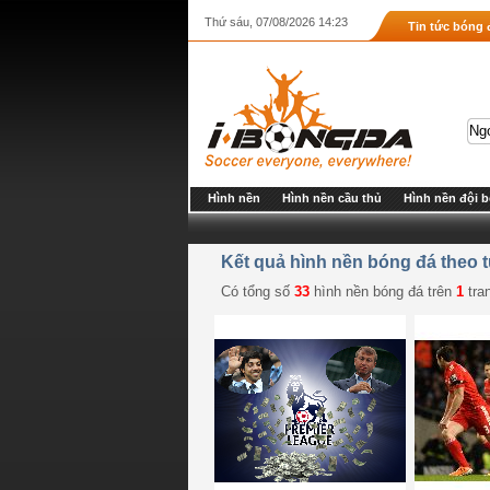
Thứ sáu, 07/08/2026 14:23
Tin tức bóng 
Hình nền
Hình nền cầu thủ
Hình nền đội 
Kết quả hình nền bóng đá theo 
Có tổng số
33
hình nền bóng đá trên
1
tra