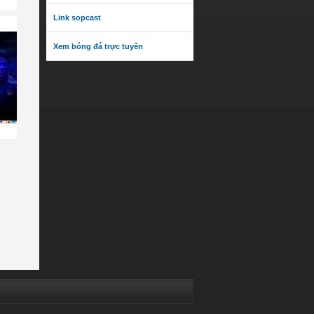
Link sopcast
Xem bóng đá trực tuyến