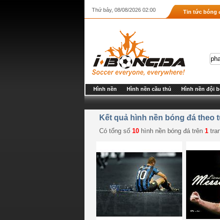
Thứ bảy, 08/08/2026 02:00
Tin tức bóng 
Hình nền
Hình nền cầu thủ
Hình nền đội 
Kết quả hình nền bóng đá theo t
Có tổng số
10
hình nền bóng đá trên
1
tra