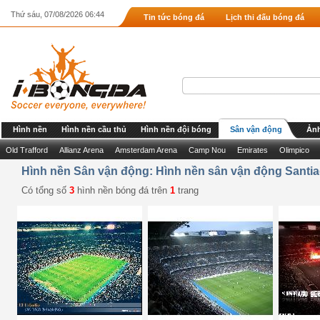
Thứ sáu, 07/08/2026 06:44
Tin tức bóng đá
Lịch thi đấu bóng đá
Hình nền
Hình nền cầu thủ
Hình nền đội bóng
Sân vận động
Ảnh
Old Trafford
Allianz Arena
Amsterdam Arena
Camp Nou
Emirates
Olimpico
Hình nền Sân vận động: Hình nền sân vận động Santi
Có tổng số
3
hình nền bóng đá trên
1
trang