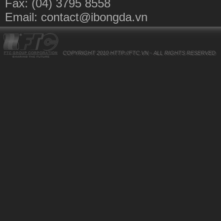
Fax: (04) 3795 8558
Email:
contact@ibongda.vn
COPYRIGHT 2010
HTTP://FTC.VN
- ALL RIGHTS RESERVED