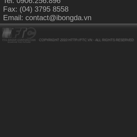
Tel: 0906.256.896
Fax: (04) 3795 8558
Email:
contact@ibongda.vn
COPYRIGHT 2010
HTTP://FTC.VN
- ALL RIGHTS RESERVED