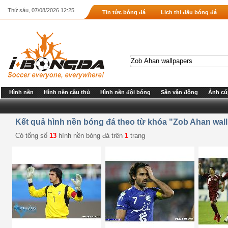
Thứ sáu, 07/08/2026 12:25
Tin tức bóng đá
Lịch thi đấu bóng đá
Hình nền
Hình nền cầu thủ
Hình nền đội bóng
Sân vận động
Ảnh cú
Kết quả hình nền bóng đá theo từ khóa "Zob Ahan wal
Có tổng số
13
hình nền bóng đá trên
1
trang