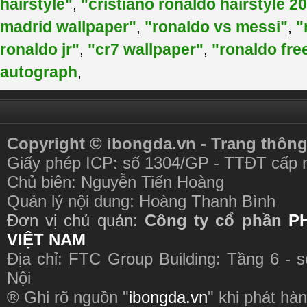
hairstyle"
"cristiano ronaldo hairstyle 2
,
madrid wallpaper"
"ronaldo vs messi"
"
,
,
ronaldo jr"
"cr7 wallpaper"
"ronaldo fre
,
,
autograph
,
Copyright © ibongda.vn - Trang thông
Giấy phép ICP: số 1304/GP - TTĐT cấp 
Chủ biên: Nguyễn Tiến Hoàng
Quản lý nội dung: Hoàng Thanh Bình
Đơn vị chủ quản:
Công ty cổ phần
P
VIỆT NAM
Địa chỉ: FTC Group Building: Tầng 6 - 
Nội
® Ghi rõ nguồn "
ibongda.vn
" khi phát hàn