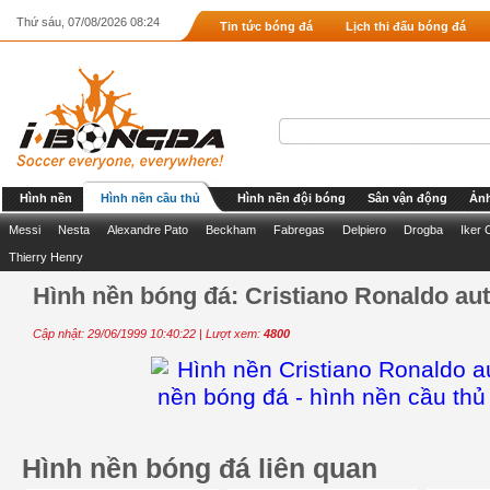
Thứ sáu, 07/08/2026 08:24
Tin tức bóng đá
Lịch thi đấu bóng đá
Hình nền
Hình nền cầu thủ
Hình nền đội bóng
Sân vận động
Ảnh
Messi
Nesta
Alexandre Pato
Beckham
Fabregas
Delpiero
Drogba
Iker 
Thierry Henry
Hình nền bóng đá: Cristiano Ronaldo aut
Cập nhật: 29/06/1999 10:40:22 | Lượt xem:
4800
Hình nền bóng đá liên quan