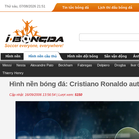
Thứ sáu, 07/08/2026 21:51
Tin tức bóng đá
Lịch thi đấu bóng đá
Hình nền
Hình nền cầu thủ
Hình nền đội bóng
Sân vận động
Ảnh
Messi
Nesta
Alexandre Pato
Beckham
Fabregas
Delpiero
Drogba
Iker 
Thierry Henry
Hình nền bóng đá: Cristiano Ronaldo aut
Cập nhật: 16/09/2006 13:56:54 | Lượt xem:
5150