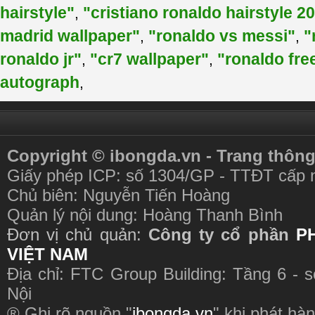
hairstyle"
"cristiano ronaldo hairstyle 2
,
madrid wallpaper"
"ronaldo vs messi"
"
,
,
ronaldo jr"
"cr7 wallpaper"
"ronaldo fre
,
,
autograph
,
Copyright © ibongda.vn - Trang thông
Giấy phép ICP: số 1304/GP - TTĐT cấp 
Chủ biên: Nguyễn Tiến Hoàng
Quản lý nội dung: Hoàng Thanh Bình
Đơn vị chủ quản:
Công ty cổ phần
P
VIỆT NAM
Địa chỉ: FTC Group Building: Tầng 6 - 
Nội
® Ghi rõ nguồn "
ibongda.vn
" khi phát hàn