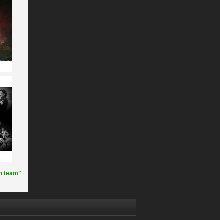
an team"
,