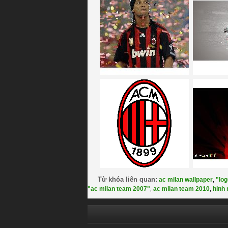
Từ khóa liên quan:
ac milan wallpaper
"log
,
"ac milan team 2007"
ac milan team 2010
hinh 
,
,