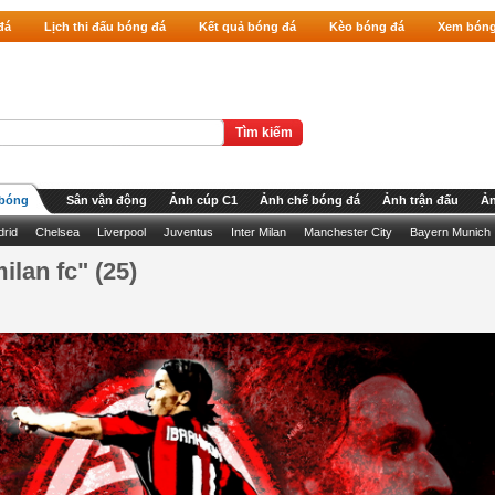
đá
Lịch thi đấu bóng đá
Kết quả bóng đá
Kèo bóng đá
Xem bóng
 bóng
Sân vận động
Ảnh cúp C1
Ảnh chế bóng đá
Ảnh trận đấu
Ản
drid
Chelsea
Liverpool
Juventus
Inter Milan
Manchester City
Bayern Munich
ilan fc" (25)