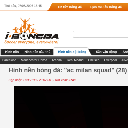
Thứ sáu, 07/08/2026 16:45
Tin tức bóng đá
Lịch thi đấu bóng đá
Hình nền
Hình nền cầu thủ
Hình nền đội bóng
Sân vận động
Ảnh
Barcelona
Manchester United
Arsenal
Real Madrid
Chelsea
Liverpool
Juve
Hình nền bóng đá: "ac milan squad" (28)
Cập nhật: 11/08/1985 23:07:00 | Lượt xem:
2740