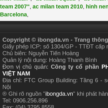
team 2007"
ac milan team 2010
hinh nen
,
,
Barcelona
,
Copyright © ibongda.vn - Trang thông
Giấy phép ICP: số 1304/GP - TTĐT cấp 
Chủ biên: Nguyễn Tiến Hoàng
Quản lý nội dung: Hoàng Thanh Bình
Đơn vị chủ quản:
Công ty cổ phần
P
VIỆT NAM
Địa chỉ: FTC Group Building: Tầng 6 - 
Nội
® Ghi rõ nguồn "
ibongda.vn
" khi phát hàn
Tel: 0906.256.896
Fax: (04) 3795 8558