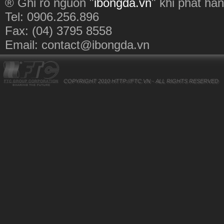
® Ghi rõ nguồn "
ibongda.vn
" khi phát hàn
Tel: 0906.256.896
Fax: (04) 3795 8558
Email:
contact@ibongda.vn
COPYRIGHT 2010
HTTP://FTC.VN
- ALL RIGHTS RESERVED