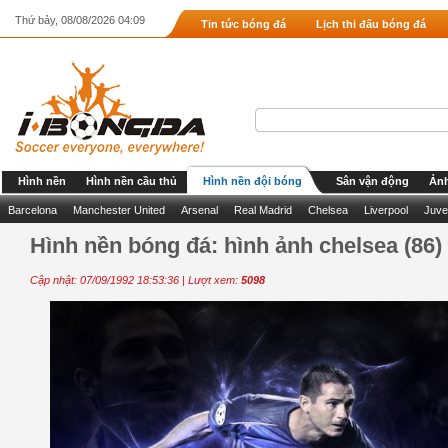
Thứ bảy, 08/08/2026 04:09
Tin tức bóng đá
Lịch thi đấu bóng đá
Hình nền
Hình nền cầu thủ
Hình nền đội bóng
Sân vận động
Ảnh
Barcelona
Manchester United
Arsenal
Real Madrid
Chelsea
Liverpool
Juve
Hình nền bóng đá: hình ảnh chelsea (86)
Cập nhật: 07/09/1992 18:53:36 | Lượt xem:
5098