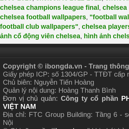
chelsea champions league final
chelsea
,
chelsea football wallpapers
"football wa
,
football club wallpapers"
chelsea player
,
ảnh cổ động viên chelsea
hình ảnh chel
,
Copyright © ibongda.vn - Trang thông
Giấy phép ICP: số 1304/GP - TTĐT cấp 
Chủ biên: Nguyễn Tiến Hoàng
Quản lý nội dung: Hoàng Thanh Bình
Đơn vị chủ quản:
Công ty cổ phần
P
VIỆT NAM
Địa chỉ: FTC Group Building: Tầng 6 - 
Nội