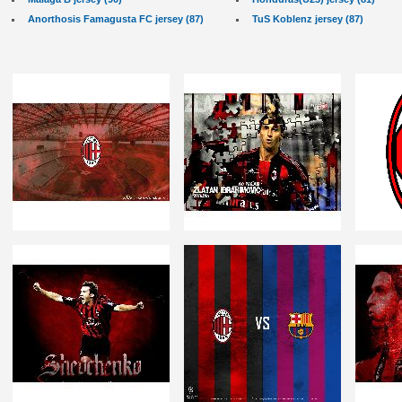
Anorthosis Famagusta FC jersey (87)
TuS Koblenz jersey (87)