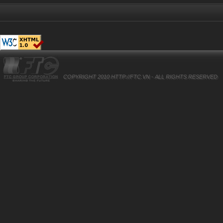
COPYRIGHT 2010
HTTP://FTC.VN
- ALL RIGHTS RESERVED