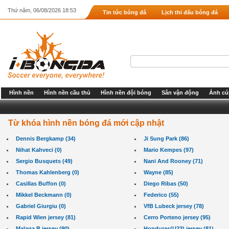
Thứ năm, 06/08/2026 18:53
Tin tức bóng đá
Lịch thi đấu bóng đá
Hình nền
Hình nền cầu thủ
Hình nền đội bóng
Sân vận động
Ảnh cú
Từ khóa hình nền bóng đá mới cập nhật
Dennis Bergkamp (34)
Ji Sung Park (86)
Nihat Kahveci (0)
Mario Kempes (97)
Sergio Busquets (49)
Nani And Rooney (71)
Thomas Kahlenberg (0)
Wayne (85)
Casillas Buffon (0)
Diego Ribas (50)
Mikkel Beckmann (0)
Federico (55)
Gabriel Giurgiu (0)
VfB Lubeck jersey (78)
Rapid Wien jersey (81)
Cerro Porteno jersey (95)
Malaga B jersey (90)
Honduras(U23) jersey (81)