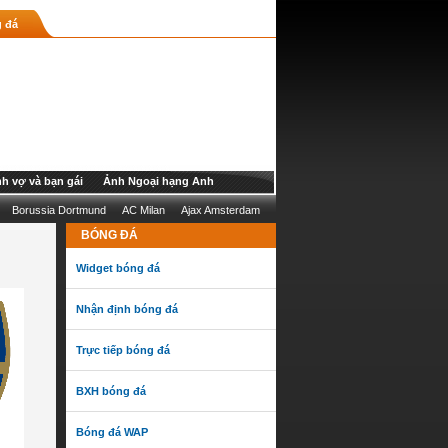
 đá
h vợ và bạn gái
Ảnh Ngoại hạng Anh
Borussia Dortmund
AC Milan
Ajax Amsterdam
BÓNG ĐÁ
Widget bóng đá
Nhận định bóng đá
Trực tiếp bóng đá
BXH bóng đá
Bóng đá WAP