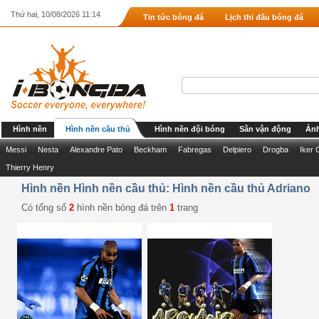
Thứ hai, 10/08/2026 11:14
Tin tức bóng đá
Lịch thi đấu bóng đá
Hình nền
Hình nền cầu thủ
Hình nền đội bóng
Sân vận động
Ảnh
Messi
Nesta
Alexandre Pato
Beckham
Fabregas
Delpiero
Drogba
Iker 
Thierry Henry
Hình nền Hình nền cầu thủ: Hình nền cầu thủ Adriano
Có tổng số
2
hình nền bóng đá trên
1
trang