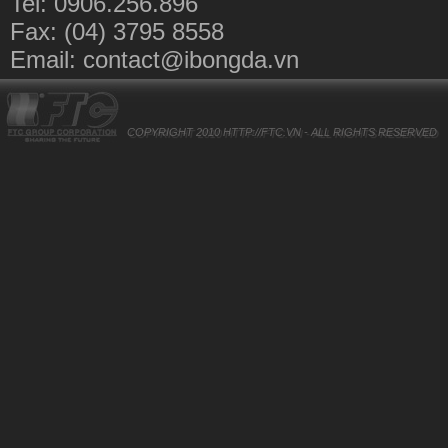
Tel: 0906.256.896
Fax: (04) 3795 8558
Email:
contact@ibongda.vn
COPYRIGHT 2010
HTTP://FTC.VN
- ALL RIGHTS RESERVED