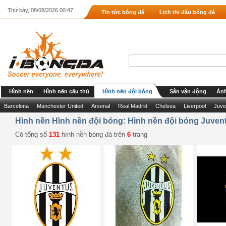
Thứ bảy, 08/08/2026 00:47
Tin tức bóng đá
Lịch thi đấu bóng đá
Hình nền
Hình nền cầu thủ
Hình nền đội bóng
Sân vận động
Ảnh
Barcelona
Manchester United
Arsenal
Real Madrid
Chelsea
Liverpool
Juve
Hình nền Hình nền đội bóng: Hình nền đội bóng Juven
Có tổng số
131
hình nền bóng đá trên
6
trang