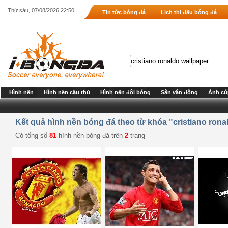
Thứ sáu, 07/08/2026 22:50
Tin tức bóng đá
Lịch thi đấu bóng đá
Hình nền
Hình nền cầu thủ
Hình nền đội bóng
Sân vận động
Ảnh cú
Kết quả hình nền bóng đá theo từ khóa "cristiano rona
Có tổng số
81
hình nền bóng đá trên
2
trang