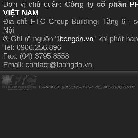
Đơn vị chủ quản:
Công ty cổ phần
P
VIỆT NAM
Địa chỉ: FTC Group Building: Tầng 6 - 
Nội
® Ghi rõ nguồn "
ibongda.vn
" khi phát hàn
Tel: 0906.256.896
Fax: (04) 3795 8558
Email:
contact@ibongda.vn
COPYRIGHT 2010
HTTP://FTC.VN
- ALL RIGHTS RESERVED