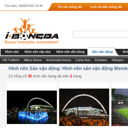
Thứ năm, 06/08/2026 15:46
Tin tức bóng đá
Lịch thi đấu bóng đá
Hình nền
Hình nền cầu thủ
Hình nền đội bóng
Sân vận động
Ảnh
Old Trafford
Allianz Arena
Amsterdam Arena
Camp Nou
Emirates
Olimpico
Hình nền Sân vận động: Hình nền sân vận động Wemb
Có tổng số
30
hình nền bóng đá trên
2
trang