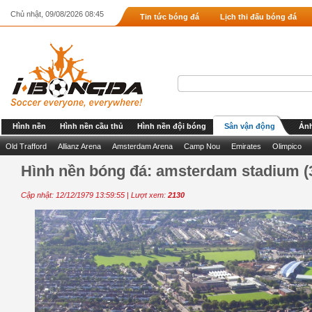
Chủ nhật, 09/08/2026 08:45
Tin tức bóng đá
Lịch thi đấu bóng đá
Hình nền
Hình nền cầu thủ
Hình nền đội bóng
Sân vận động
Ảnh
Old Trafford
Allianz Arena
Amsterdam Arena
Camp Nou
Emirates
Olimpico
Hình nền bóng đá: amsterdam stadium (
Cập nhật: 12/12/1979 13:59:55 | Lượt xem:
2130