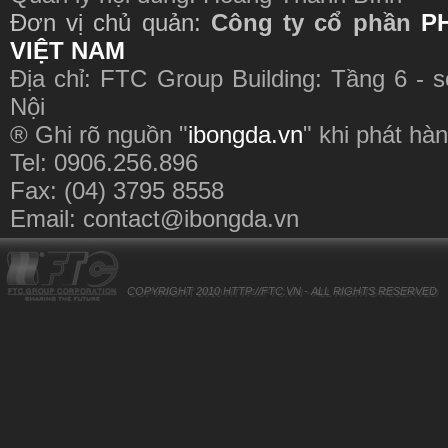
Đơn vị chủ quản:
Công ty cổ phần
P
VIỆT NAM
Địa chỉ: FTC Group Building: Tầng 6 - 
Nội
® Ghi rõ nguồn "
ibongda.vn
" khi phát hàn
Tel: 0906.256.896
Fax: (04) 3795 8558
Email:
contact@ibongda.vn
COPYRIGHT 2010
HTTP://FTC.VN
- ALL RIGHTS RESERVED