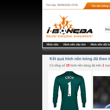
Thứ bảy, 08/08/2026 23:55
Tin tức bóng 
Hình nền
Hình nền cầu thủ
Hình nền đội 
Kết quả hình nền bóng đá theo 
Có tổng số
19
hình nền bóng đá trên
1
tra